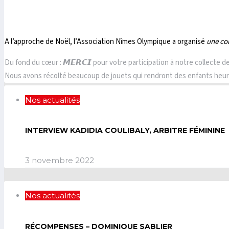
A l’approche de Noël, l’Association Nîmes Olympique a organisé
une co
Du fond du cœur : 𝙈𝙀𝙍𝘾𝙄 pour votre participation à notre collecte d
Nous avons récolté beaucoup de jouets qui rendront des enfants heureu
Nos actualités
INTERVIEW KADIDIA COULIBALY, ARBITRE FÉMININE
3 novembre 2022
Nos actualités
RÉCOMPENSES – DOMINIQUE SABLIER