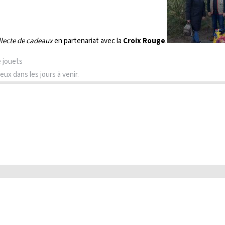
llecte de cadeaux
en partenariat avec la
Croix Rouge
.
e jouets
x dans les jours à venir.