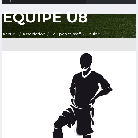
EQUIPE U8
Accueil
Association
Equipes et staff
Equipe U8