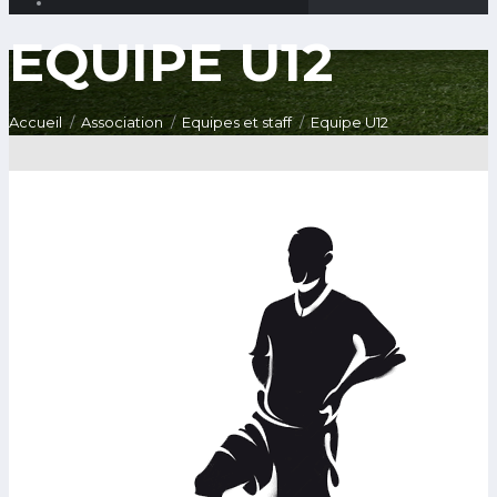
EQUIPE U12
Accueil
Association
Equipes et staff
Equipe U12