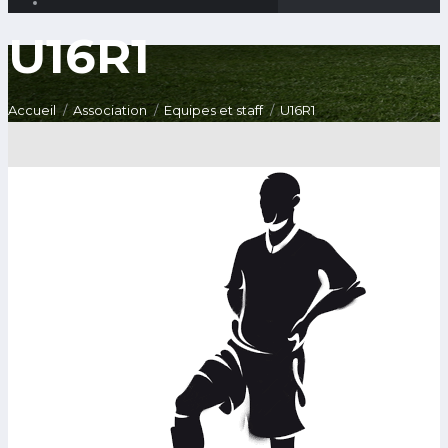
U16R1
Accueil
Association
Equipes et staff
U16R1