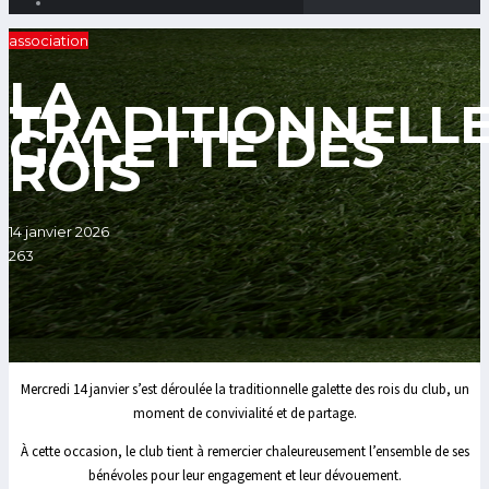
association
LA
TRADITIONNELL
GALETTE DES
ROIS
14 janvier 2026
263
Mercredi 14 janvier s’est déroulée la traditionnelle galette des rois du club, un
moment de convivialité et de partage.
À cette occasion, le club tient à remercier chaleureusement l’ensemble de ses
bénévoles pour leur engagement et leur dévouement.