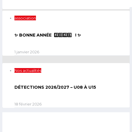
association
✨ BONNE ANNÉE 2️⃣0️⃣2️⃣6️⃣ ! ✨
1 janvier 2026
Nos actualités
DÉTECTIONS 2026/2027 – U08 À U15
18 février 2026