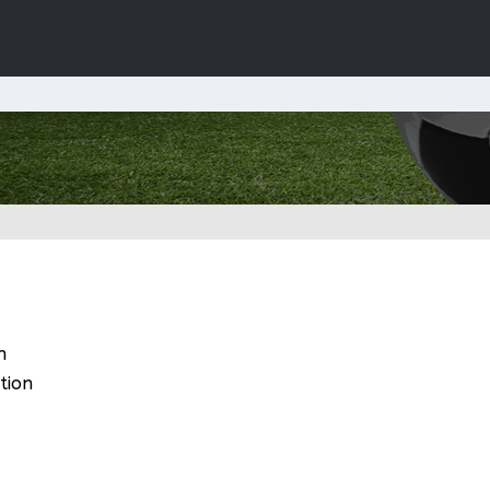
n
tion